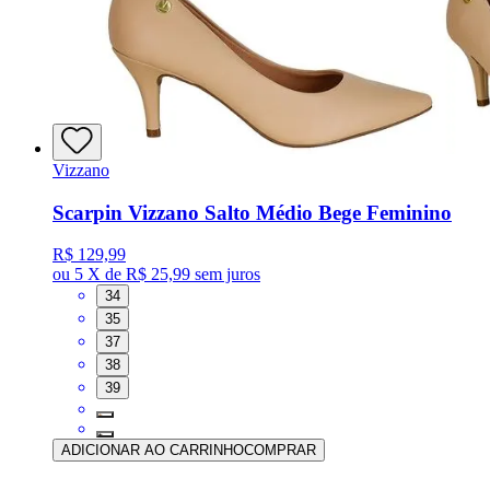
Vizzano
Scarpin Vizzano Salto Médio Bege Feminino
R$ 129,99
ou
5 X de R$ 25,99
sem juros
34
35
37
38
39
ADICIONAR AO CARRINHO
COMPRAR