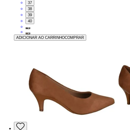
37
38
39
40
ADICIONAR AO CARRINHO
COMPRAR