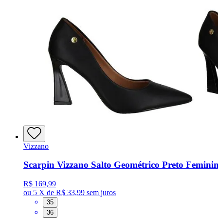
Vizzano
Scarpin Vizzano Salto Geométrico Preto Femini
R$ 169,99
ou
5 X de R$ 33,99
sem juros
35
36