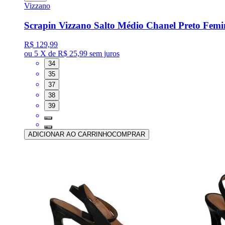
Vizzano
Scrapin Vizzano Salto Médio Chanel Preto Femi
R$ 129,99
ou
5 X de R$ 25,99
sem juros
34
35
37
38
39
ADICIONAR AO CARRINHO
COMPRAR