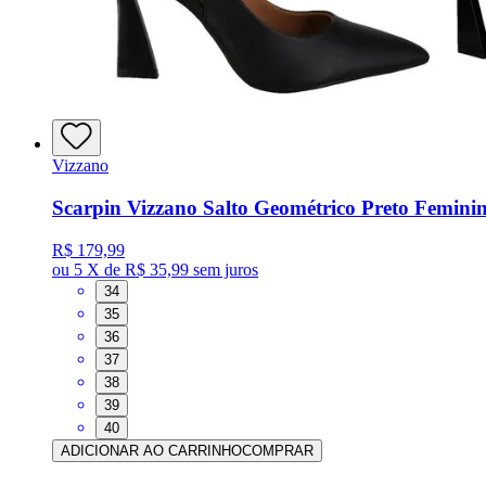
Vizzano
Scarpin Vizzano Salto Geométrico Preto Femini
R$ 179,99
ou
5 X de R$ 35,99
sem juros
34
35
36
37
38
39
40
ADICIONAR AO CARRINHO
COMPRAR