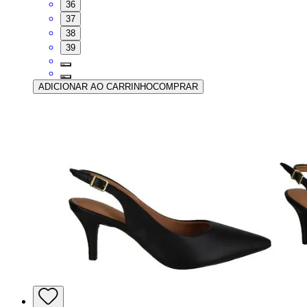
36
37
38
39
ADICIONAR AO CARRINHO
COMPRAR