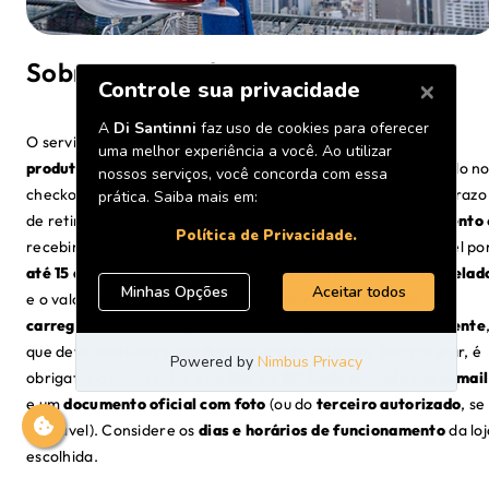
Sobre a Retirada Expressa
O serviço de
retirada em loja física
está disponível para
produtos e localidades selecionadas no Brasil
, sendo exibido n
checkout caso haja estoque próximo ao
CEP informado
. O prazo
de retirada é de
até 3 horas
após a
confirmação do pagamento
recebimento do
e-mail de liberação
. O pedido fica disponível po
até 15 dias corridos
; se não retirado nesse prazo, será
cancelad
e o valor
restituído ou convertido em vale
. A
retirada,
carregamento e transporte
são de
responsabilidade do cliente
que deve
verificar o produto no ato da retirada
. Para retirar, é
obrigatório apresentar o
código ou QR Code enviado por e-mail
e um
documento oficial com foto
(ou do
terceiro autorizado
, se
aplicável). Considere os
dias e horários de funcionamento
da loj
escolhida.