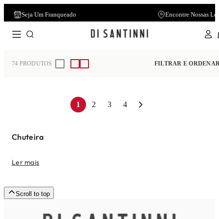
Seja Um Franqueado
Encontre Nossas Lo
Home
Masculino
Sapato Social
74
PRODUTOS
FILTRAR E ORDENA
1
2
3
4
Chuteira
Ler mais
Scroll to top