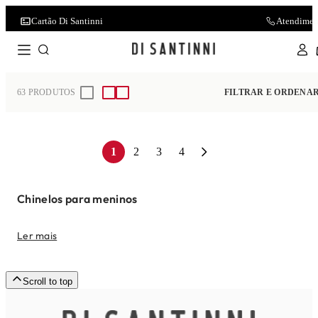
Cartão Di Santinni
Atendimen
Home
Infantil
Menino
Chinelo
63
PRODUTOS
FILTRAR E ORDENA
1
2
3
4
Chinelos para meninos
Ler mais
Scroll to top