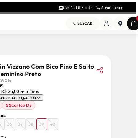
Cartão Di Santinni
Atendimento
BUSCAR
in Vizzano Com Bico Fino E Salto
Feminino Preto
59014
99
e
R$ 26,00
sem juros
formas de pagamento
5%
Cartão DS
os
5
36
37
38
39
40