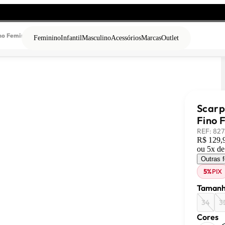
ino Feminino Preto
Feminino
Infantil
Masculino
Acessórios
Marcas
Outlet
Scarp
Fino 
REF:
827
R$ 129,
ou
5
x d
Outras 
5%
PIX
Tamanh
34
3
Cores