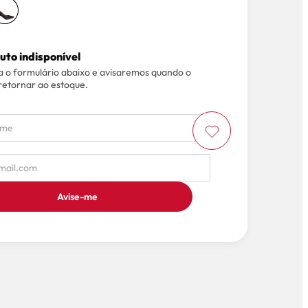
uto indisponível
 o formulário abaixo e avisaremos quando o
retornar ao estoque.
Avise-me