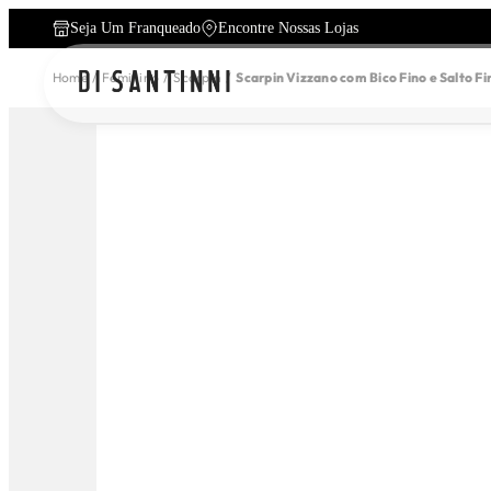
Seja Um Franqueado
Encontre Nossas Lojas
Home
Feminino
Scarpin
Scarpin Vizzano com Bico Fino e Salto F