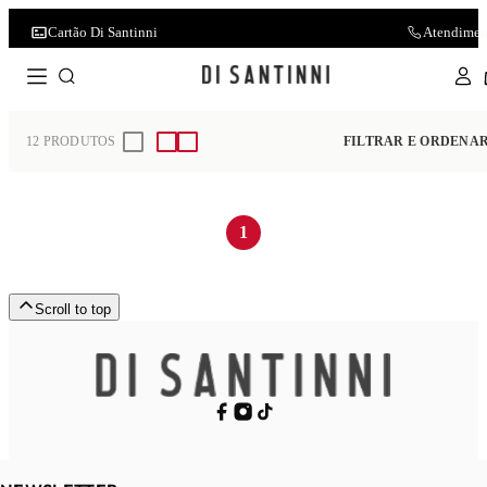
Cartão Di Santinni
Atendimen
Home
Zaxynina Grendene
12
PRODUTOS
FILTRAR E ORDENA
1
Scroll to top