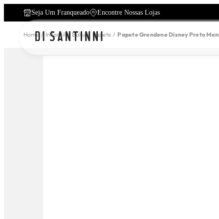
Seja Um Franqueado
Encontre Nossas Lojas
Home
Infantil
Baby
Papete
Papete Grendene Disney Preto Men