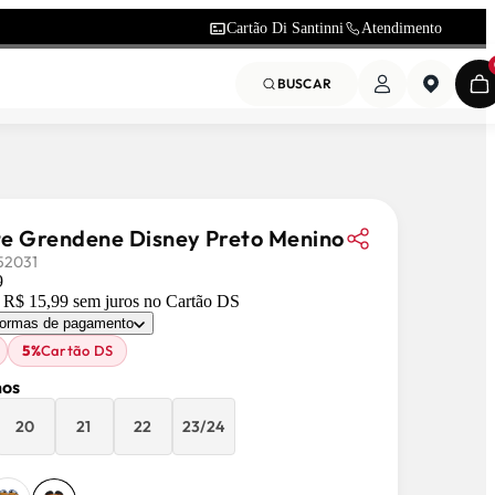
Cartão Di Santinni
Atendimento
BUSCAR
e Grendene Disney Preto Menino
52031
9
e
R$ 15,99
sem juros
no Cartão DS
formas de pagamento
5%
Cartão DS
os
20
21
22
23/24