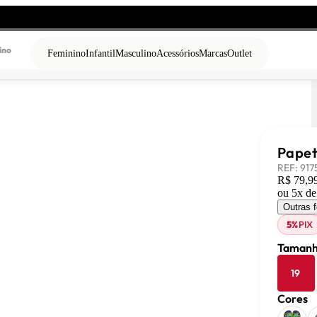
ino
Feminino
Infantil
Masculino
Acessórios
Marcas
Outlet
Papet
REF:
917
R$ 79,9
ou
5
x d
Outras 
5%
PIX
Tamanh
19
Cores