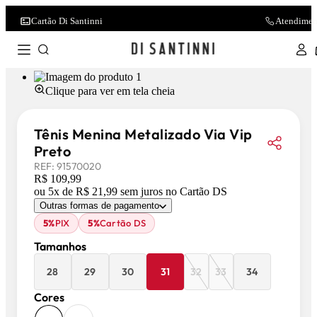
Cartão Di Santinni
Atendimen
Clique para ver em tela cheia
Tênis Menina Metalizado Via Vip
Preto
REF:
91570020
R$ 109,99
ou
5
x de
R$ 21,99
sem juros
no Cartão DS
Outras formas de pagamento
5%
PIX
5%
Cartão DS
Tamanhos
28
29
30
31
32
33
34
Cores