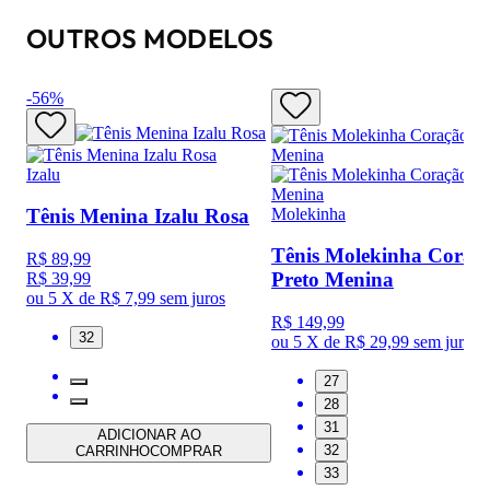
OUTROS MODELOS
-
56
%
Izalu
Molekinha
Tênis Menina Izalu Rosa
Tênis Molekinha Coraç
R$ 89,99
Preto Menina
R$ 39,99
ou
5 X de R$ 7,99
sem juros
R$ 149,99
32
ou
5 X de R$ 29,99
sem juros
27
28
31
ADICIONAR AO
32
CARRINHO
COMPRAR
33