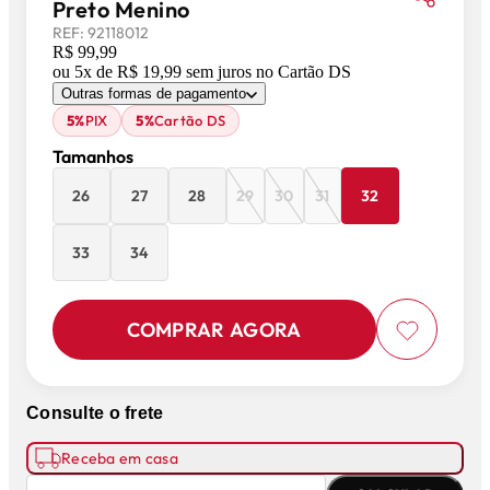
Preto Menino
REF:
92118012
R$ 99,99
ou
5
x de
R$ 19,99
sem juros
no Cartão DS
Outras formas de pagamento
5%
PIX
5%
Cartão DS
Tamanhos
26
27
28
29
30
31
32
33
34
COMPRAR AGORA
Consulte o frete
Receba em casa