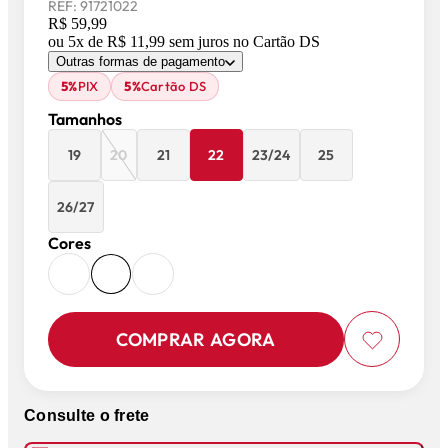
REF:
91721022
R$ 59,99
ou
5
x de
R$ 11,99
sem juros
no Cartão DS
Outras formas de pagamento
5%
PIX
5%
Cartão DS
Tamanhos
19
20
21
22
23/24
25
26/27
Cores
COMPRAR AGORA
Consulte o frete