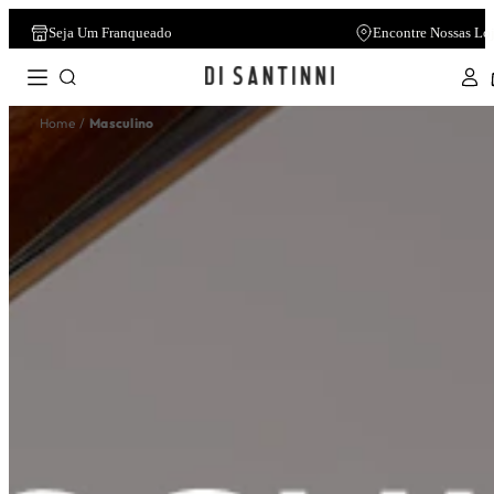
Seja Um Franqueado
Encontre Nossas Lo
Home
Masculino