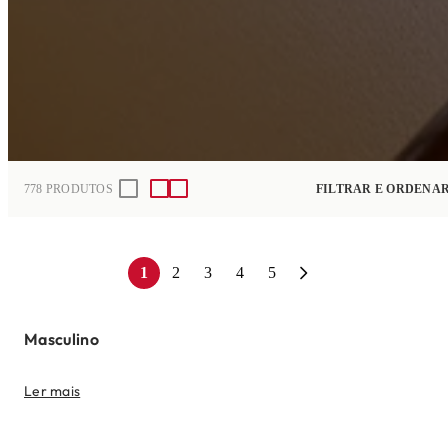
778
PRODUTOS
FILTRAR E ORDENA
1
2
3
4
5
Masculino
Ler mais