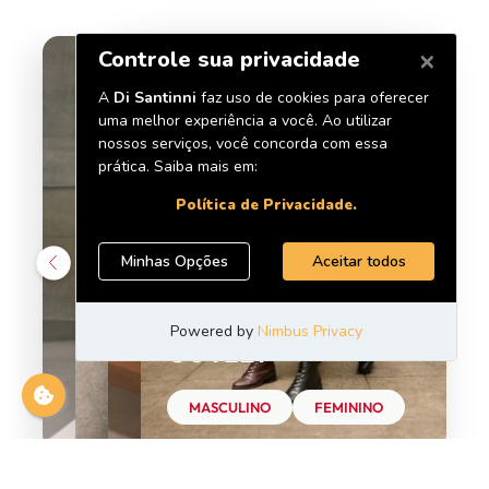
OUTLET
MASCULINO
FEMININO