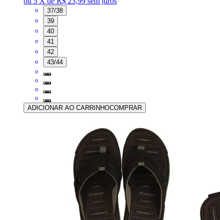
ou
5 X de R$ 23,99
sem juros
37/38
39
40
41
42
43/44
ADICIONAR AO CARRINHO
COMPRAR