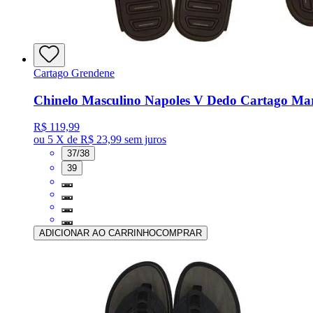
Cartago Grendene
Chinelo Masculino Napoles V Dedo Cartago M
R$ 119,99
ou
5 X de R$ 23,99
sem juros
37/38
39
ADICIONAR AO CARRINHO
COMPRAR