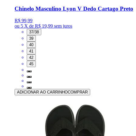
Chinelo Masculino Lyon V Dedo Cartago Preto
R$ 99,99
ou
5 X de R$ 19,99
sem juros
37/38
39
40
41
42
45
ADICIONAR AO CARRINHO
COMPRAR