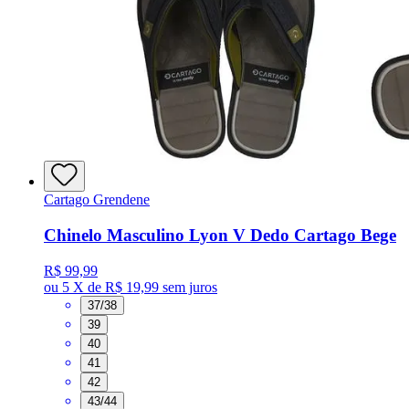
Cartago Grendene
Chinelo Masculino Lyon V Dedo Cartago Bege
R$ 99,99
ou
5 X de R$ 19,99
sem juros
37/38
39
40
41
42
43/44