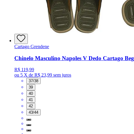
Cartago Grendene
Chinelo Masculino Napoles V Dedo Cartago Beg
R$ 119,99
ou
5 X de R$ 23,99
sem juros
37/38
39
40
41
42
43/44