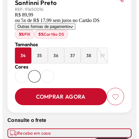
Santinni Preto
REF:
91650016
R$ 89,99
ou
5
x de
R$ 17,99
sem juros
no Cartão DS
Outras formas de pagamento
5%
PIX
5%
Cartão DS
Tamanhos
34
35
36
37
38
39
Cores
COMPRAR AGORA
Consulte o frete
Receba em casa