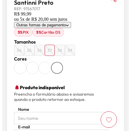
Santinni Preto
REF:
91567017
R$ 99,99
ou
5
x de
R$ 20,00
sem juros
Outras formas de pagamento
5%
PIX
5%
Cartão DS
Tamanhos
34
35
36
37
38
39
Cores
Produto indisponível
Preencha o formulário abaixo e avisaremos
quando o produto retornar ao estoque.
Nome
E-mail