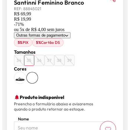
Santinni Feminino Branco
REF:
88845021
R$ 69,99
R$ 19,99
-
71
%
ou
5
x de
R$ 4,00
sem juros
Outras formas de pagamento
5%
PIX
5%
Cartão DS
Tamanhos
34
35
36
37
38
39
Cores
Produto indisponível
Preencha o formulário abaixo e avisaremos
quando o produto retornar ao estoque.
Nome