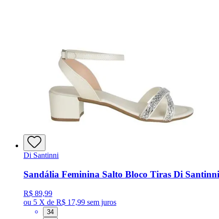
Di Santinni
Sandália Feminina Salto Bloco Tiras Di Santinn
R$ 89,99
ou
5 X de R$ 17,99
sem juros
34