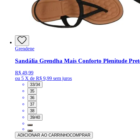
Grendene
Sandália Grendha Mais Conforto Plenitude Pre
R$ 49,99
ou
5 X de R$ 9,99
sem juros
33/34
35
36
37
38
39/40
ADICIONAR AO CARRINHO
COMPRAR