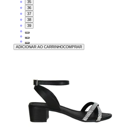
35
36
37
38
39
ADICIONAR AO CARRINHO
COMPRAR