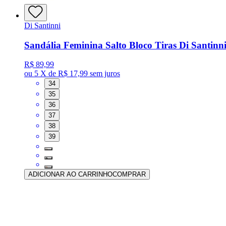
Di Santinni
Sandália Feminina Salto Bloco Tiras Di Santinni
R$ 89,99
ou
5 X de R$ 17,99
sem juros
34
35
36
37
38
39
ADICIONAR AO CARRINHO
COMPRAR