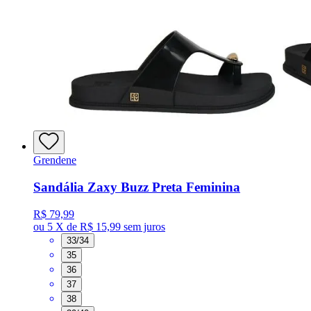
Grendene
Sandália Zaxy Buzz Preta Feminina
R$ 79,99
ou
5 X de R$ 15,99
sem juros
33/34
35
36
37
38