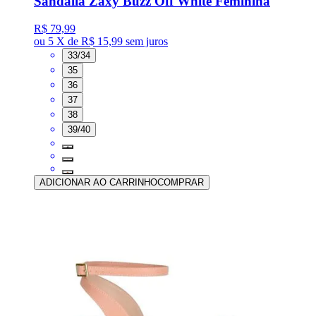
Sandália Zaxy Buzz Off White Feminina
R$ 79,99
ou
5 X de R$ 15,99
sem juros
33/34
35
36
37
38
39/40
ADICIONAR AO CARRINHO
COMPRAR