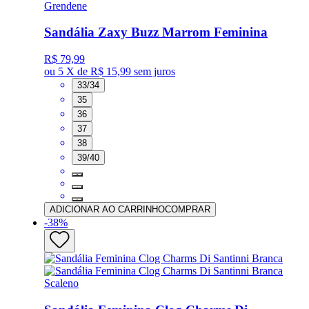
Grendene
Sandália Zaxy Buzz Marrom Feminina
R$ 79,99
ou
5 X de R$ 15,99
sem juros
33/34
35
36
37
38
39/40
ADICIONAR AO CARRINHO
COMPRAR
-
38
%
Scaleno