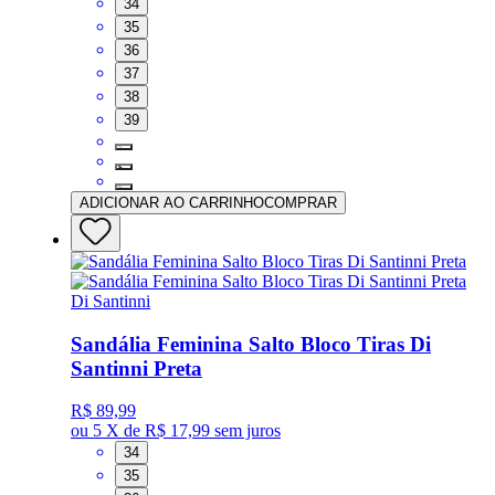
34
35
36
37
38
39
ADICIONAR AO CARRINHO
COMPRAR
Di Santinni
Sandália Feminina Salto Bloco Tiras Di
Santinni Preta
R$ 89,99
ou
5 X de R$ 17,99
sem juros
34
35