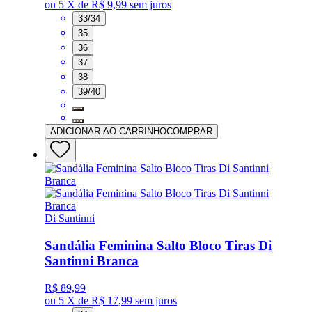
ou
5 X de R$ 9,99
sem juros
33/34
35
36
37
38
39/40
ADICIONAR AO CARRINHO
COMPRAR
Di Santinni
Sandália Feminina Salto Bloco Tiras Di
Santinni Branca
R$ 89,99
ou
5 X de R$ 17,99
sem juros