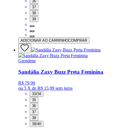
36
37
38
39
ADICIONAR AO CARRINHO
COMPRAR
Grendene
Sandália Zaxy Buzz Preta Feminina
R$ 79,99
ou
5 X de R$ 15,99
sem juros
33/34
35
36
37
38
39/40