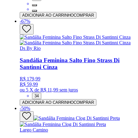
ADICIONAR AO CARRINHO
COMPRAR
-
67
%
Ds By Rio
Sandália Feminina Salto Fino Strass Di
Santinni Cinza
R$ 179,99
R$ 59,99
ou
5 X de R$ 11,99
sem juros
34
ADICIONAR AO CARRINHO
COMPRAR
-
50
%
Largo Camino