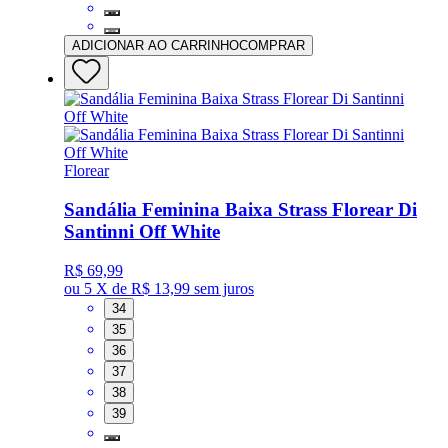
ADICIONAR AO CARRINHO
COMPRAR
Florear
Sandália Feminina Baixa Strass Florear Di
Santinni Off White
R$ 69,99
ou
5 X de R$ 13,99
sem juros
34
35
36
37
38
39