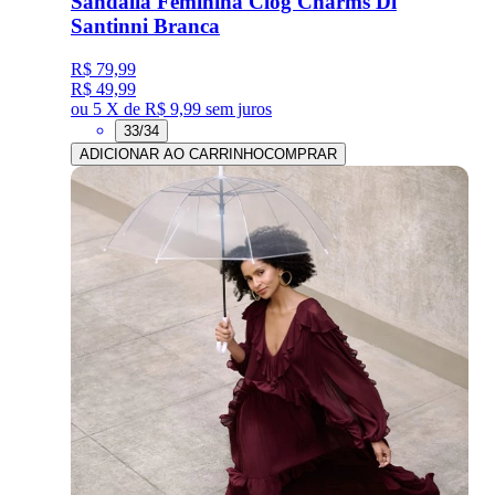
Sandália Feminina Clog Charms Di
Santinni Branca
R$ 79,99
R$ 49,99
ou
5 X de R$ 9,99
sem juros
33/34
ADICIONAR AO CARRINHO
COMPRAR