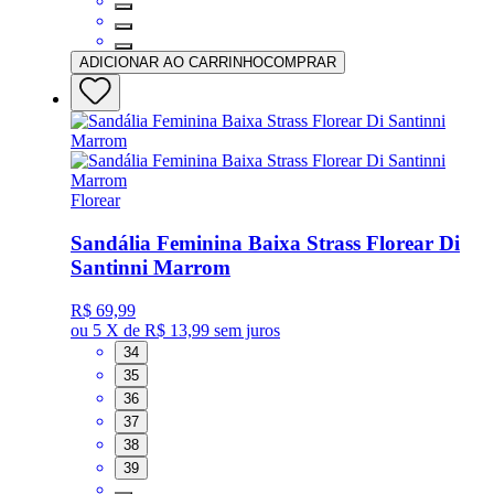
ADICIONAR AO CARRINHO
COMPRAR
Florear
Sandália Feminina Baixa Strass Florear Di
Santinni Marrom
R$ 69,99
ou
5 X de R$ 13,99
sem juros
34
35
36
37
38
39