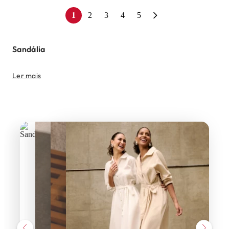
1
2
3
4
5
Sandália
Ler mais