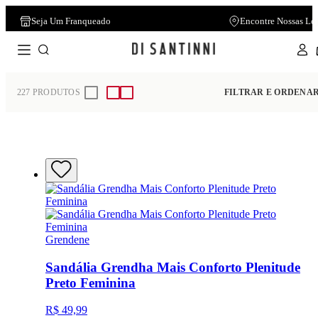
Seja Um Franqueado
Encontre Nossas Lo
Home
Feminino
Sandália
227
PRODUTOS
FILTRAR E ORDENA
Grendene
Sandália Grendha Mais Conforto Plenitude
Preto Feminina
R$ 49,99