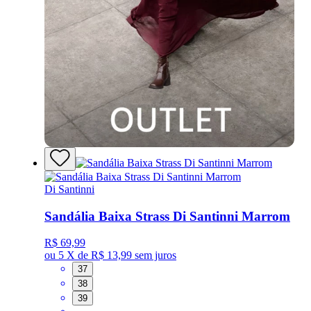
Di Santinni
Sandália Baixa Strass Di Santinni Marrom
R$ 69,99
ou
5 X de R$ 13,99
sem juros
37
38
39