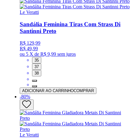
Le Veratti
Sandália Feminina Tiras Com Strass Di
Santinni Preto
R$ 129,99
R$ 49,99
ou
5 X de R$ 9,99
sem juros
35
37
38
ADICIONAR AO CARRINHO
COMPRAR
-
80
%
Le Veratti