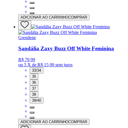
ADICIONAR AO CARRINHO
COMPRAR
Grendene
Sandália Zaxy Buzz Off White Feminina
R$ 79,99
ou
5 X de R$ 15,99
sem juros
33/34
35
36
37
38
39/40
ADICIONAR AO CARRINHO
COMPRAR