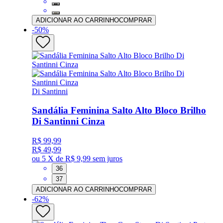
ADICIONAR AO CARRINHO
COMPRAR
-
50
%
Di Santinni
Sandália Feminina Salto Alto Bloco Brilho
Di Santinni Cinza
R$ 99,99
R$ 49,99
ou
5 X de R$ 9,99
sem juros
36
37
ADICIONAR AO CARRINHO
COMPRAR
-
62
%