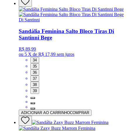
Di Santinni
Sandália Feminina Salto Bloco Tiras Di
Santinni Bege
R$ 89,99
ou
5 X de R$ 17,99
sem juros
34
35
36
37
38
39
ADICIONAR AO CARRINHO
COMPRAR