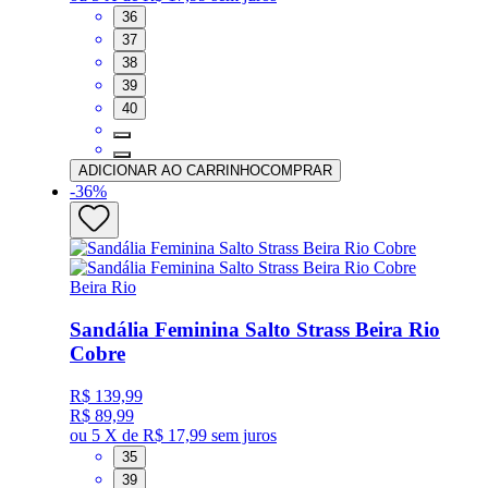
36
37
38
39
40
ADICIONAR AO CARRINHO
COMPRAR
-
36
%
Beira Rio
Sandália Feminina Salto Strass Beira Rio
Cobre
R$ 139,99
R$ 89,99
ou
5 X de R$ 17,99
sem juros
35
39