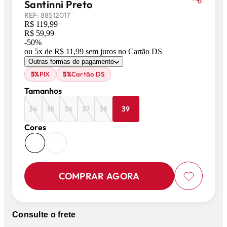
Santinni Preto
REF:
88512017
R$ 119,99
R$ 59,99
-
50
%
ou
5
x de
R$ 11,99
sem juros
no Cartão DS
Outras formas de pagamento
5%
PIX
5%
Cartão DS
Tamanhos
34
35
36
37
38
39
Cores
COMPRAR AGORA
Consulte o frete