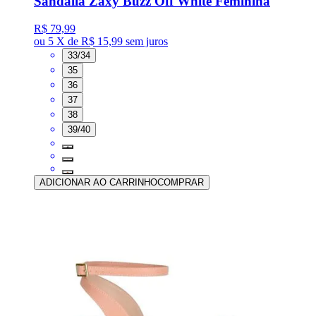
Sandália Zaxy Buzz Off White Feminina
R$ 79,99
ou
5 X de R$ 15,99
sem juros
33/34
35
36
37
38
39/40
ADICIONAR AO CARRINHO
COMPRAR