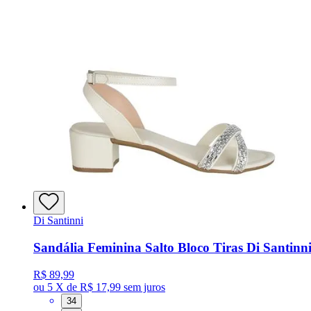
Di Santinni
Sandália Feminina Salto Bloco Tiras Di Santinn
R$ 89,99
ou
5 X de R$ 17,99
sem juros
34