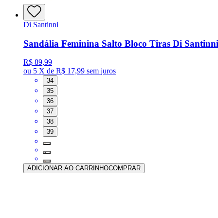
Di Santinni
Sandália Feminina Salto Bloco Tiras Di Santinni
R$ 89,99
ou
5 X de R$ 17,99
sem juros
34
35
36
37
38
39
ADICIONAR AO CARRINHO
COMPRAR