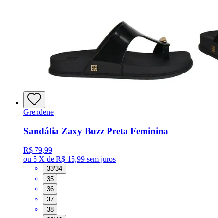
Grendene
Sandália Zaxy Buzz Preta Feminina
R$ 79,99
ou
5 X de R$ 15,99
sem juros
33/34
35
36
37
38