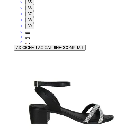
35
36
37
38
39
ADICIONAR AO CARRINHO
COMPRAR