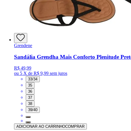
Grendene
Sandália Grendha Mais Conforto Plenitude Pre
R$ 49,99
ou
5 X de R$ 9,99
sem juros
33/34
35
36
37
38
39/40
ADICIONAR AO CARRINHO
COMPRAR