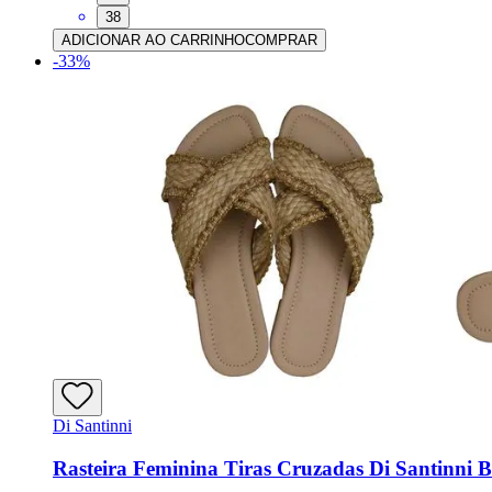
38
ADICIONAR AO CARRINHO
COMPRAR
-
33
%
Di Santinni
Rasteira Feminina Tiras Cruzadas Di Santinni B