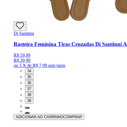
Di Santinni
Rasteira Feminina Tiras Cruzadas Di Santinni 
R$ 59,99
R$ 39,99
ou
5 X de R$ 7,99
sem juros
34
35
36
37
38
39
ADICIONAR AO CARRINHO
COMPRAR