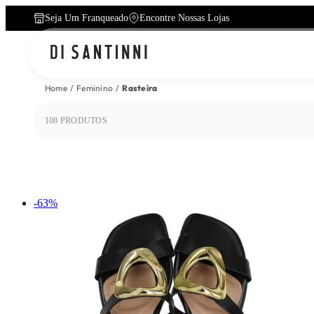
Seja Um Franqueado
Encontre Nossas Lojas
Home
Feminino
Rasteira
108
PRODUTOS
-
63
%