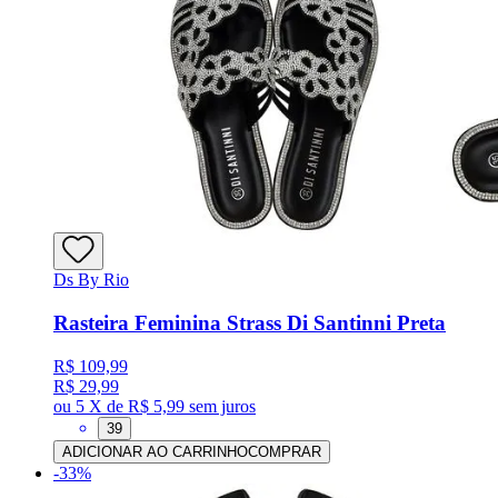
Ds By Rio
Rasteira Feminina Strass Di Santinni Preta
R$ 109,99
R$ 29,99
ou
5 X de R$ 5,99
sem juros
39
ADICIONAR AO CARRINHO
COMPRAR
-
33
%