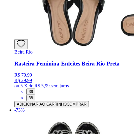
Beira Rio
Rasteira Feminina Enfeites Beira Rio Preta
R$ 79,99
R$ 29,99
ou
5 X de R$ 5,99
sem juros
36
38
ADICIONAR AO CARRINHO
COMPRAR
-
73
%