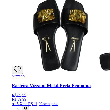
Vizzano
Rasteira Vizzano Metal Preta Feminina
R$ 89,99
R$ 59,99
ou
5 X de R$ 11,99
sem juros
35