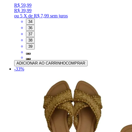
R$ 59,99
R$ 39,99
ou
5 X de R$ 7,99
sem juros
34
36
37
38
39
ADICIONAR AO CARRINHO
COMPRAR
-
33
%