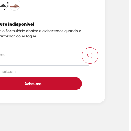
uto indisponível
 o formulário abaixo e avisaremos quando o
retornar ao estoque.
Avise-me