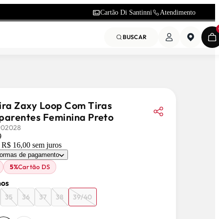
Cartão Di Santinni
Atendimento
BUSCAR
ira Zaxy Loop Com Tiras
parentes Feminina Preto
902028
9
e
R$ 16,00
sem juros
formas de pagamento
5%
Cartão DS
os
35
36
37
38
39/40