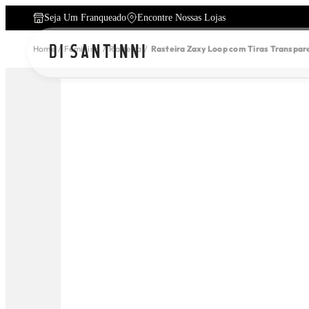
Seja Um Franqueado
Encontre Nossas Lojas
Home
Feminino
Rasteira
Rasteira Zaxy Loop com Tiras Transpar