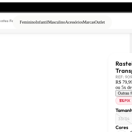
entes Feminina Preto
Feminino
Infantil
Masculino
Acessórios
Marcas
Outlet
Raste
Trans
REF:
90
R$ 79,9
ou
5
x d
Outras 
5%
PIX
Tamanh
33/34
Cores