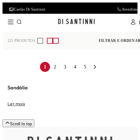
Cartão Di Santinni
Atendimen
Home
Feminino
Sandália
225
PRODUTOS
FILTRAR E ORDENA
1
2
3
4
5
Sandália
Ler mais
Scroll to top