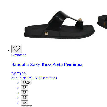
Grendene
Sandália Zaxy Buzz Preta Feminina
R$ 79,99
ou
5 X de R$ 15,99
sem juros
33/34
35
36
37
38