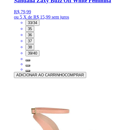
Sandália Zaxy Buzz Off White Feminina
R$ 79,99
ou
5 X de R$ 15,99
sem juros
33/34
35
36
37
38
39/40
ADICIONAR AO CARRINHO
COMPRAR