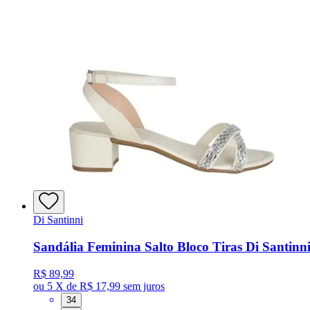
Di Santinni
Sandália Feminina Salto Bloco Tiras Di Santinn
R$ 89,99
ou
5 X de R$ 17,99
sem juros
34