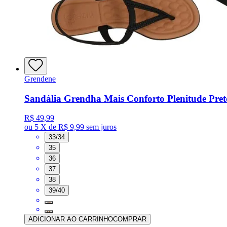
Grendene
Sandália Grendha Mais Conforto Plenitude Pre
R$ 49,99
ou
5 X de R$ 9,99
sem juros
33/34
35
36
37
38
39/40
ADICIONAR AO CARRINHO
COMPRAR