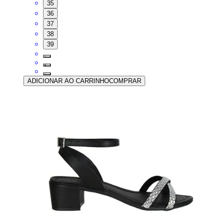
35
36
37
38
39
ADICIONAR AO CARRINHO
COMPRAR