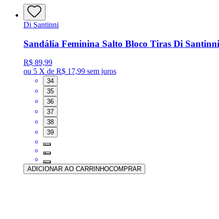
Di Santinni
Sandália Feminina Salto Bloco Tiras Di Santinni
R$ 89,99
ou
5 X de R$ 17,99
sem juros
34
35
36
37
38
39
ADICIONAR AO CARRINHO
COMPRAR