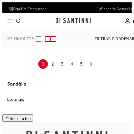
Seja Um Franqueado
Encontre Nossas Lo
Home
Feminino
Sandália
225
PRODUTOS
FILTRAR E ORDENA
1
2
3
4
5
Sandália
Ler mais
Scroll to top