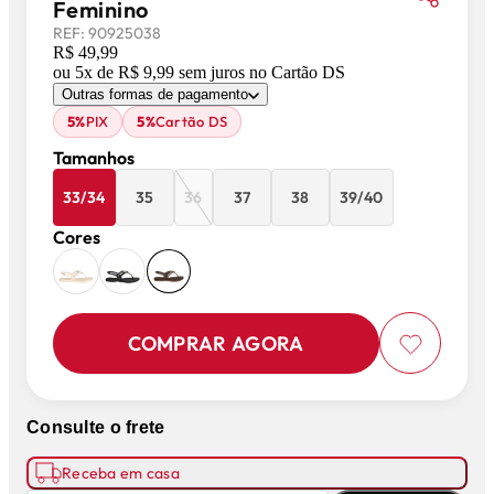
Feminino
REF:
90925038
R$ 49,99
ou
5
x de
R$ 9,99
sem juros
no Cartão DS
Outras formas de pagamento
5%
PIX
5%
Cartão DS
Tamanhos
33/34
35
36
37
38
39/40
Cores
COMPRAR AGORA
Consulte o frete
Receba em casa