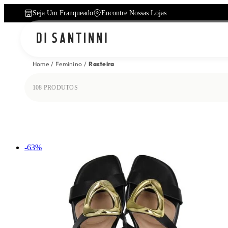
Seja Um Franqueado
Encontre Nossas Lojas
Home
Feminino
Rasteira
108
PRODUTOS
-
63
%