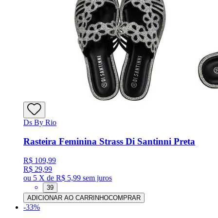
Ds By Rio
Rasteira Feminina Strass Di Santinni Preta
R$ 109,99
R$ 29,99
ou
5 X de R$ 5,99
sem juros
39
ADICIONAR AO CARRINHO
COMPRAR
-
33
%