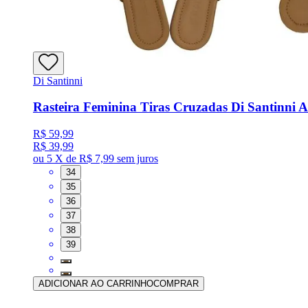
Di Santinni
Rasteira Feminina Tiras Cruzadas Di Santinni 
R$ 59,99
R$ 39,99
ou
5 X de R$ 7,99
sem juros
34
35
36
37
38
39
ADICIONAR AO CARRINHO
COMPRAR