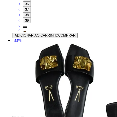
36
37
38
39
ADICIONAR AO CARRINHO
COMPRAR
-
33
%