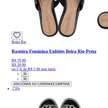
Beira Rio
Rasteira Feminina Enfeites Beira Rio Preta
R$ 79,99
R$ 29,99
ou
5 X de R$ 5,99
sem juros
36
38
ADICIONAR AO CARRINHO
COMPRAR
-
73
%