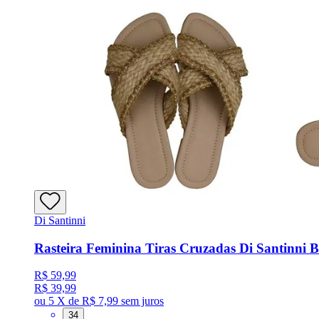
Di Santinni
Rasteira Feminina Tiras Cruzadas Di Santinni B
R$ 59,99
R$ 39,99
ou
5 X de R$ 7,99
sem juros
34