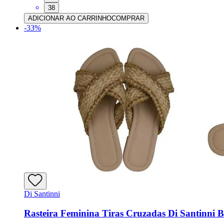
38
ADICIONAR AO CARRINHO
COMPRAR
-
33
%
Di Santinni
Rasteira Feminina Tiras Cruzadas Di Santinni B