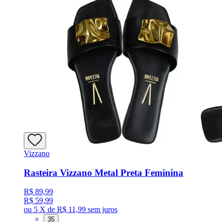
Vizzano
Rasteira Vizzano Metal Preta Feminina
R$ 89,99
R$ 59,99
ou
5 X de R$ 11,99
sem juros
35