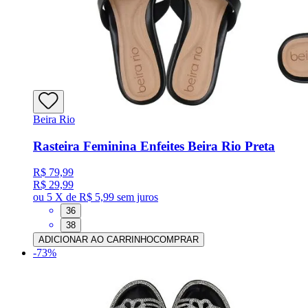
Beira Rio
Rasteira Feminina Enfeites Beira Rio Preta
R$ 79,99
R$ 29,99
ou
5 X de R$ 5,99
sem juros
36
38
ADICIONAR AO CARRINHO
COMPRAR
-
73
%