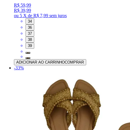
R$ 59,99
R$ 39,99
ou
5 X de R$ 7,99
sem juros
34
36
37
38
39
ADICIONAR AO CARRINHO
COMPRAR
-
33
%