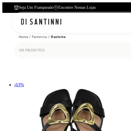
Seja Um Franqueado
Encontre Nossas Lojas
Home
Feminino
Rasteira
108
PRODUTOS
-
63
%