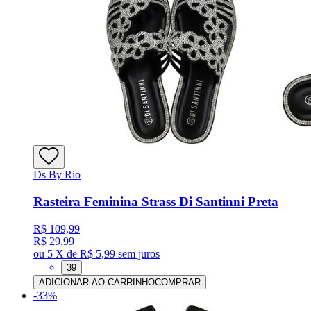
Ds By Rio
Rasteira Feminina Strass Di Santinni Preta
R$ 109,99
R$ 29,99
ou
5 X de R$ 5,99
sem juros
39
ADICIONAR AO CARRINHO
COMPRAR
-
33
%