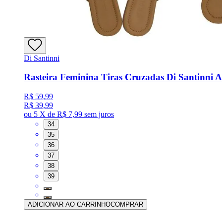
Di Santinni
Rasteira Feminina Tiras Cruzadas Di Santinni 
R$ 59,99
R$ 39,99
ou
5 X de R$ 7,99
sem juros
34
35
36
37
38
39
ADICIONAR AO CARRINHO
COMPRAR