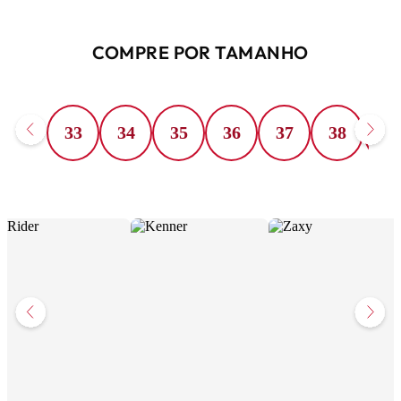
COMPRE POR TAMANHO
33
34
35
36
37
38
39