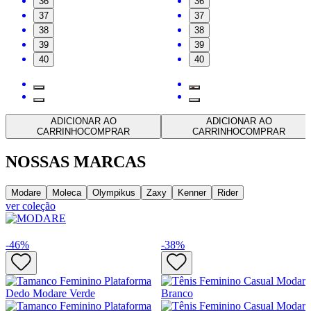
36
36
37
37
38
38
39
39
40
40
ADICIONAR AO
ADICIONAR AO
CARRINHO
COMPRAR
CARRINHO
COMPRAR
NOSSAS MARCAS
Modare
Moleca
Olympikus
Zaxy
Kenner
Rider
ver coleção
-
46
%
-
38
%