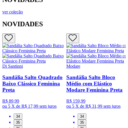
ver coleção
NOVIDADES
Di Santinni
Modare
Sandália Salto Quadrado
Sandália Salto Bloco
Baixo Clássico Feminina
Médio com Elástico
Preta
Modare Feminina Preta
R$ 89,99
R$ 159,99
ou
5 X de R$ 17,99
sem juros
ou
5 X de R$ 31,99
sem juros
34
34
35
35