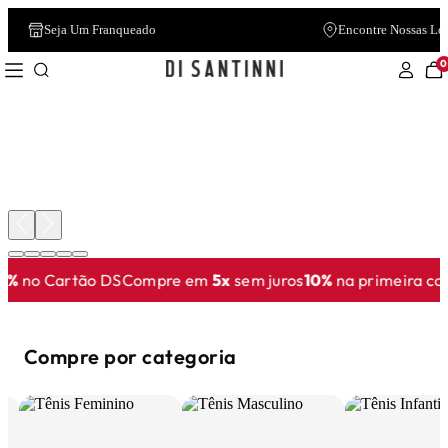
Seja Um Franqueado
Encontre Nossas Lo
0
5%
no Cartão DS
Compre em
5x
sem juros
10%
na primeira c
Compre por categoria