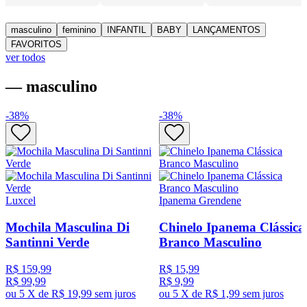
masculino
feminino
INFANTIL
BABY
LANÇAMENTOS
FAVORITOS
ver todos
— masculino
-
38
%
-
38
%
Luxcel
Ipanema Grendene
Mochila Masculina Di
Chinelo Ipanema Clássica
Santinni Verde
Branco Masculino
R$ 159,99
R$ 15,99
R$ 99,99
R$ 9,99
ou
5 X de R$ 19,99
sem juros
ou
5 X de R$ 1,99
sem juros