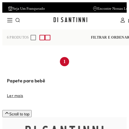
Seja Um Franqueado
Cartão Di Santinni
Encontre Nossas Lo
Atendimen
Home
Infantil
Baby
Papete
6
PRODUTOS
FILTRAR E ORDENA
1
Papete para bebê
Ler mais
Scroll to top