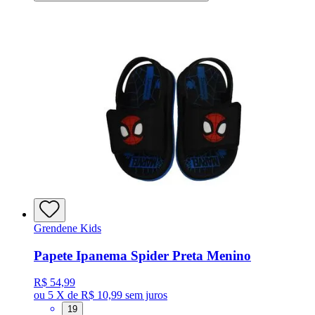
Grendene Kids
Papete Ipanema Spider Preta Menino
R$ 54,99
ou
5 X de R$ 10,99
sem juros
19