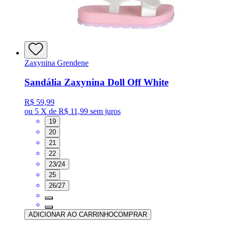
Zaxynina Grendene
Sandália Zaxynina Doll Off White
R$ 59,99
ou
5 X de R$ 11,99
sem juros
19
20
21
22
23/24
25
26/27
ADICIONAR AO CARRINHO
COMPRAR