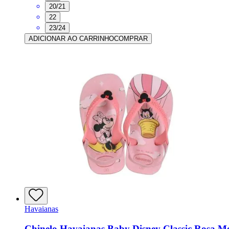
20/21
22
23/24
ADICIONAR AO CARRINHO
COMPRAR
Havaianas
Chinelo Havaianas Baby Disney Classic Rosa M