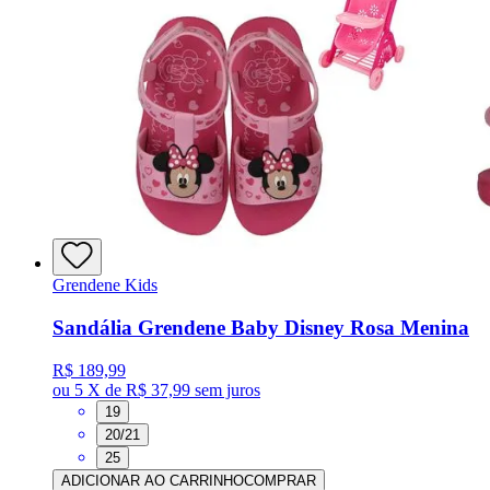
Grendene Kids
Sandália Grendene Baby Disney Rosa Menina
R$ 189,99
ou
5 X de R$ 37,99
sem juros
19
20/21
25
ADICIONAR AO CARRINHO
COMPRAR