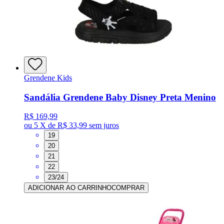
Grendene Kids
Sandália Grendene Baby Disney Preta Menino
R$ 169,99
ou
5 X de R$ 33,99
sem juros
19
20
21
22
23/24
ADICIONAR AO CARRINHO
COMPRAR