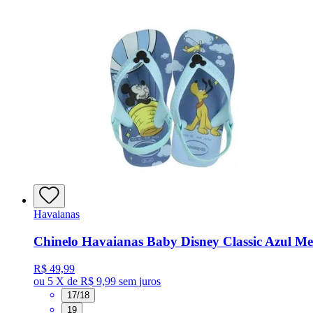
Havaianas
Chinelo Havaianas Baby Disney Classic Azul M
R$ 49,99
ou
5 X de R$ 9,99
sem juros
17/18
19