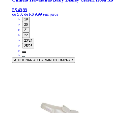
R$ 49,99
ou
5 X de R$ 9,99
sem juros
19
20
21
22
23/24
25/26
ADICIONAR AO CARRINHO
COMPRAR