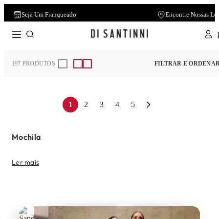
Seja Um Franqueado
Encontre Nossas Lo
Home
Acessórios
Mochila
197
PRODUTOS
FILTRAR E ORDENA
1
2
3
4
5
Mochila
Ler mais