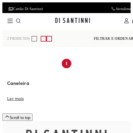
Cartão Di Santinni
Atendimen
Home
Acessórios
Caneleira
2
PRODUTOS
FILTRAR E ORDENA
1
Caneleira
Ler mais
Scroll to top