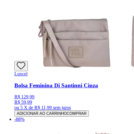
Luxcel
Bolsa Feminina Di Santinni Cinza
R$ 129,99
R$ 59,99
ou
5 X de R$ 11,99
sem juros
ADICIONAR AO CARRINHO
COMPRAR
-
88
%