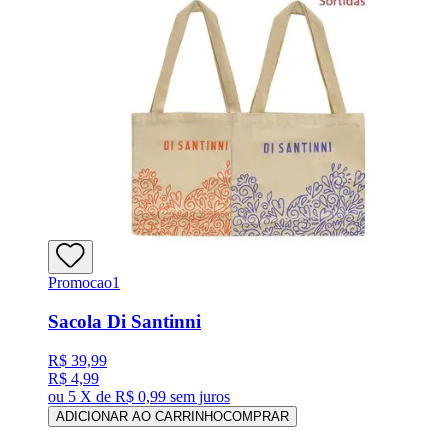
Promocao1
Sacola Di Santinni
R$ 39,99
R$ 4,99
ou
5 X de R$ 0,99
sem juros
ADICIONAR AO CARRINHO
COMPRAR