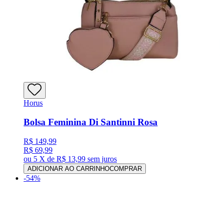
Horus
Bolsa Feminina Di Santinni Rosa
R$ 149,99
R$ 69,99
ou
5 X de R$ 13,99
sem juros
ADICIONAR AO CARRINHO
COMPRAR
-
54
%