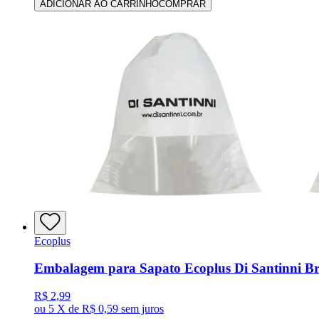
ADICIONAR AO CARRINHO
COMPRAR
Ecoplus
Embalagem para Sapato Ecoplus Di Santinni B
R$ 2,99
ou
5 X de R$ 0,59
sem juros