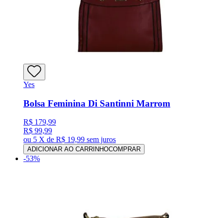
Yes
Bolsa Feminina Di Santinni Marrom
R$ 179,99
R$ 99,99
ou
5 X de R$ 19,99
sem juros
ADICIONAR AO CARRINHO
COMPRAR
-
53
%