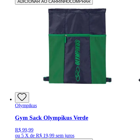
ADICIONAR AO CARRINHO
COMPRAR
Olympikus
Gym Sack Olympikus Verde
R$ 99,99
ou
5 X de R$ 19,99
sem juros