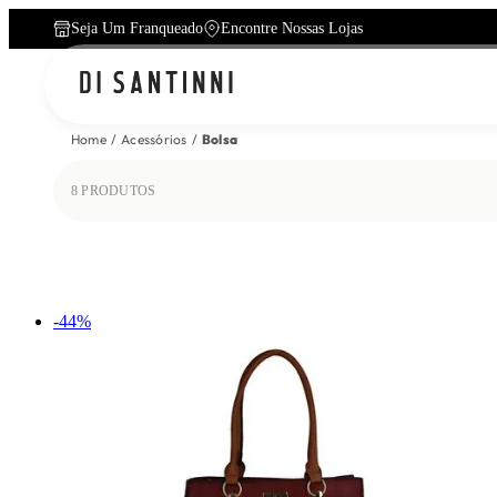
Seja Um Franqueado
Encontre Nossas Lojas
Home
Acessórios
Bolsa
8
PRODUTOS
-
44
%