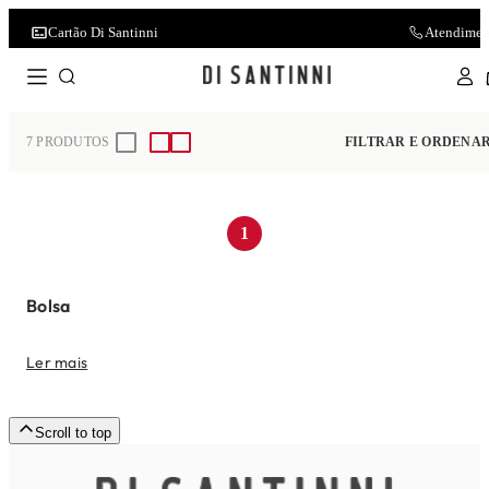
Seja Um Franqueado
Cartão Di Santinni
Encontre Nossas Lo
Atendimen
Home
Acessórios
Bolsa
7
PRODUTOS
FILTRAR E ORDENA
1
Bolsa
Ler mais
Scroll to top