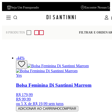
Seja Um Franqueado
Encontre Nossas Lo
Home
Acessórios
Bolsa
8
PRODUTOS
FILTRAR E ORDENA
-
44
%
Yes
Bolsa Feminina Di Santinni Marrom
R$ 179,99
R$ 99,99
ou
5 X de R$ 19,99
sem juros
ADICIONAR AO CARRINHO
COMPRAR