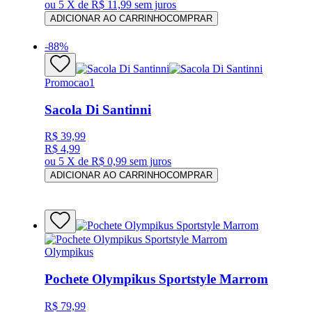
ou
5 X de R$ 11,99
sem juros
ADICIONAR AO CARRINHO
COMPRAR
-
88
%
Promocao1
Sacola Di Santinni
R$ 39,99
R$ 4,99
ou
5 X de R$ 0,99
sem juros
ADICIONAR AO CARRINHO
COMPRAR
Olympikus
Pochete Olympikus Sportstyle Marrom
R$ 79,99