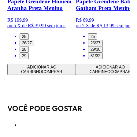
Papete Grendene Homem
Papete Grendene Batm
Aranha Preta Menino
Gotham Preta Menino
R$ 199,99
R$ 69,99
ou
5 X de R$ 39,99
sem juros
ou
5 X de R$ 13,99
sem juros
25
25
26/27
26/27
28
29/30
29
31/32
ADICIONAR AO
ADICIONAR AO
CARRINHO
COMPRAR
CARRINHO
COMPRAR
VOCÊ PODE GOSTAR