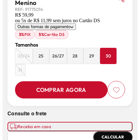
Menino
REF:
91775014
R$ 59,99
ou
5
x de
R$ 11,99
sem juros
no Cartão DS
Outras formas de pagamento
5%
PIX
5%
Cartão DS
Tamanhos
23/24
25
26/27
28
29
30
31
COMPRAR AGORA
Consulte o frete
Receba em casa
CALCULAR