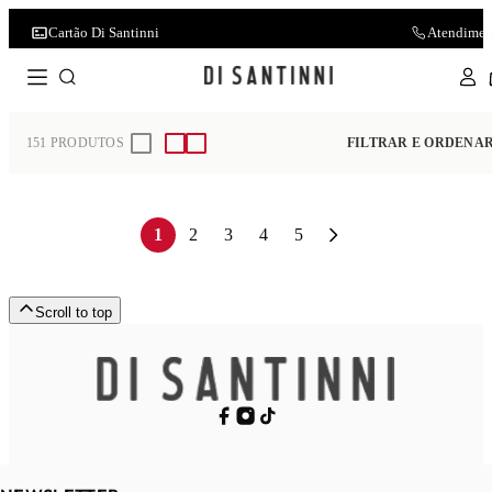
Cartão Di Santinni
Atendimen
Home
Moleca
151
PRODUTOS
FILTRAR E ORDENA
1
2
3
4
5
Scroll to top