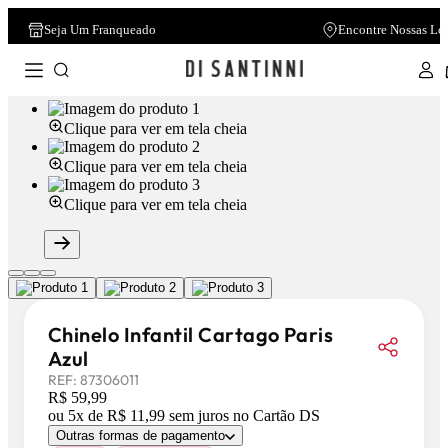
Seja Um Franqueado
Encontre Nossas Lo
Clique para ver em tela cheia
Clique para ver em tela cheia
Clique para ver em tela cheia
Chinelo Infantil Cartago Paris
Azul
REF:
87306011
R$ 59,99
ou
5
x de
R$ 11,99
sem juros
no Cartão DS
Outras formas de pagamento