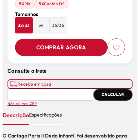
5%
PIX
5%
Cartão DS
Tamanhos
32/33
34
35/36
COMPRAR AGORA
Consulte o frete
Receba em casa
CALCULAR
Não sei meu CEP
Descrição
Especificações
O Cartago Paris II Dedo Infantil foi desenvolvido para