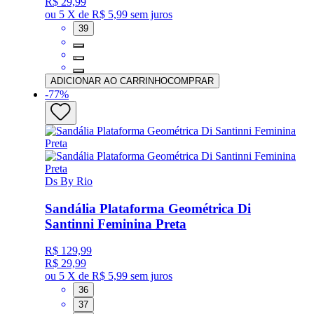
R$ 29,99
ou
5 X de R$ 5,99
sem juros
39
ADICIONAR AO CARRINHO
COMPRAR
-
77
%
Ds By Rio
Sandália Plataforma Geométrica Di
Santinni Feminina Preta
R$ 129,99
R$ 29,99
ou
5 X de R$ 5,99
sem juros
36
37