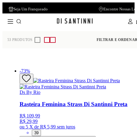
Cartão Di Santinni
Atendimen
Home
Ds By Rio
53
PRODUTOS
FILTRAR E ORDENA
-
73
%
Ds By Rio
Rasteira Feminina Strass Di Santinni Preta
R$ 109,99
R$ 29,99
ou
5 X de R$ 5,99
sem juros
39