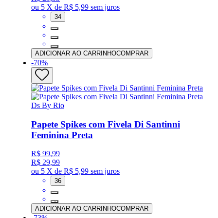
ou
5 X de R$ 5,99
sem juros
34
ADICIONAR AO CARRINHO
COMPRAR
-
70
%
Ds By Rio
Papete Spikes com Fivela Di Santinni
Feminina Preta
R$ 99,99
R$ 29,99
ou
5 X de R$ 5,99
sem juros
36
ADICIONAR AO CARRINHO
COMPRAR
-
73
%