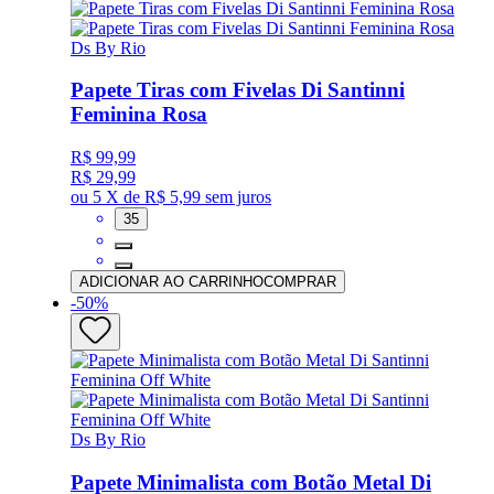
Ds By Rio
Papete Tiras com Fivelas Di Santinni
Feminina Rosa
R$ 99,99
R$ 29,99
ou
5 X de R$ 5,99
sem juros
35
ADICIONAR AO CARRINHO
COMPRAR
-
50
%
Ds By Rio
Papete Minimalista com Botão Metal Di