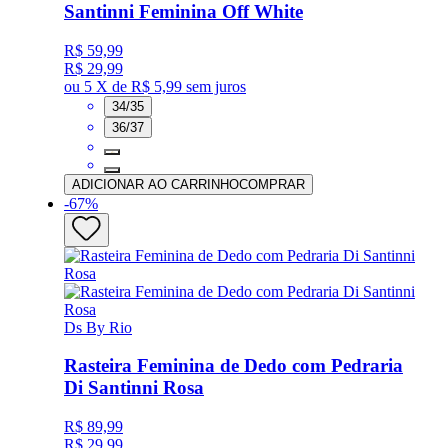
Santinni Feminina Off White
R$ 59,99
R$ 29,99
ou
5 X de R$ 5,99
sem juros
34/35
36/37
ADICIONAR AO CARRINHO
COMPRAR
-
67
%
Ds By Rio
Rasteira Feminina de Dedo com Pedraria
Di Santinni Rosa
R$ 89,99
R$ 29,99