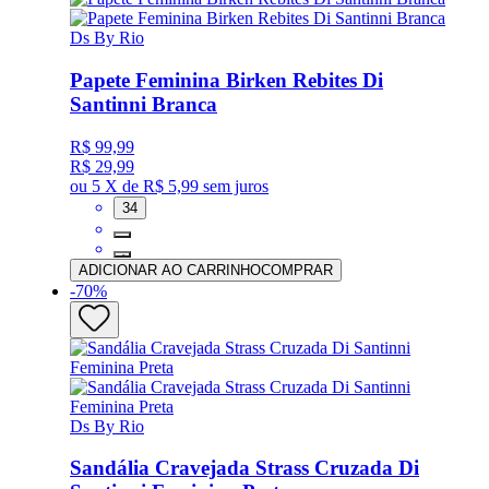
Ds By Rio
Papete Feminina Birken Rebites Di
Santinni Branca
R$ 99,99
R$ 29,99
ou
5 X de R$ 5,99
sem juros
34
ADICIONAR AO CARRINHO
COMPRAR
-
70
%
Ds By Rio
Sandália Cravejada Strass Cruzada Di