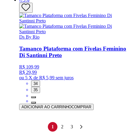
Ds By Rio
Tamanco Plataforma com Fivelas Feminino
Di Santinni Preto
R$ 109,99
R$ 29,99
ou
5 X de R$ 5,99
sem juros
34
35
ADICIONAR AO CARRINHO
COMPRAR
1
2
3