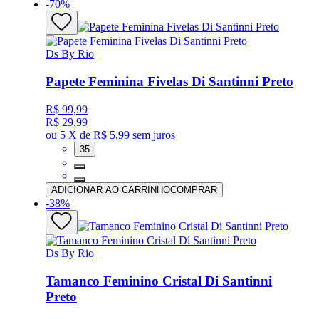
-
70
%
Ds By Rio
Papete Feminina Fivelas Di Santinni Preto
R$ 99,99
R$ 29,99
ou
5 X de R$ 5,99
sem juros
35
ADICIONAR AO CARRINHO
COMPRAR
-
38
%
Ds By Rio
Tamanco Feminino Cristal Di Santinni
Preto