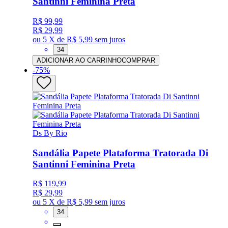
Santinni Feminina Preta
R$ 99,99
R$ 29,99
ou
5 X de R$ 5,99
sem juros
34
ADICIONAR AO CARRINHO
COMPRAR
-
75
%
Ds By Rio
Sandália Papete Plataforma Tratorada Di
Santinni Feminina Preta
R$ 119,99
R$ 29,99
ou
5 X de R$ 5,99
sem juros
34