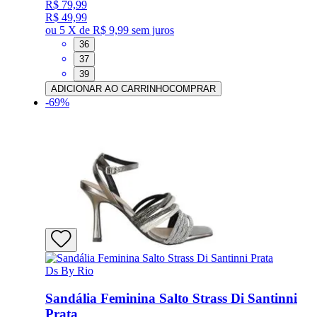
R$ 79,99
R$ 49,99
ou
5 X de R$ 9,99
sem juros
36
37
39
ADICIONAR AO CARRINHO
COMPRAR
-
69
%
Ds By Rio
Sandália Feminina Salto Strass Di Santinni
Prata