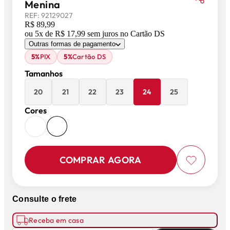
Menina
REF:
92129027
R$ 89,99
ou
5
x de
R$ 17,99
sem juros
no Cartão DS
Outras formas de pagamento
5%
PIX
5%
Cartão DS
Tamanhos
20
21
22
23
24
25
Cores
COMPRAR AGORA
Consulte o frete
Receba em casa