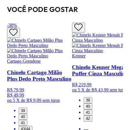
VOCÊ PODE GOSTAR
-
38
%
Kenner
Cartago Grendene
Chinelo Kenner Megah
Chinelo Cartago Milão
Puffer Cinza Masculino
Plus Dedo Preto Masculino
R$ 219,99
R$ 79,99
ou
5 X de R$ 43,99
sem juros
R$ 49,99
ou
5 X de R$ 9,99
sem juros
39
40
39
41
40
42
41
43/44