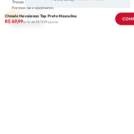
Trocas e Devoluções
Formas de Pagamento
Prazo de Entrega
Chinelo Havaianas Top Preto Masculino
COM
R$ 69,99
ou 5x de R$ 13,99
s/juros
MINHA CONTA
Login
Minha Conta
Meus Pedidos
Whishlist
COMPRAR
Acessórios
Feminino
Infantil
Masculino
Copyright © 2000 -2020 www.disantinni.com.br, TODOS OS DIREITOS
RESERVADOS.