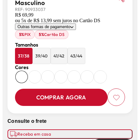
Masculino
REF:
90933037
R$ 69,99
ou
5
x de
R$ 13,99
sem juros
no Cartão DS
Outras formas de pagamento
5%
PIX
5%
Cartão DS
Tamanhos
37/38
39/40
41/42
43/44
Cores
COMPRAR AGORA
Consulte o frete
Receba em casa