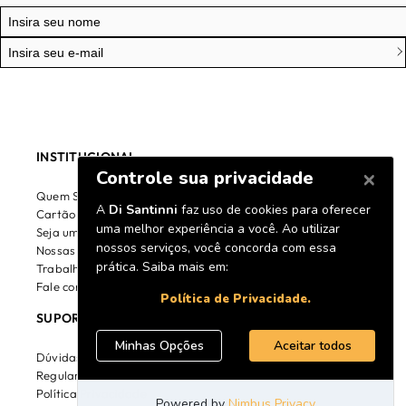
INSTITUCIONAL
Quem Somos
Cartão Di Santinni
Seja um Franqueado
Nossas lojas
Trabalhe Conosco
Fale conosco
SUPORTE
Dúvidas Frequentes
Regulamento
Política Privacidade