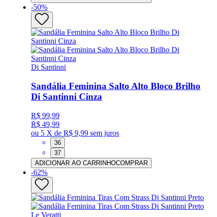
-
50
%
Di Santinni
Sandália Feminina Salto Alto Bloco Brilho
Di Santinni Cinza
R$ 99,99
R$ 49,99
ou
5 X de R$ 9,99
sem juros
36
37
ADICIONAR AO CARRINHO
COMPRAR
-
62
%
Le Veratti