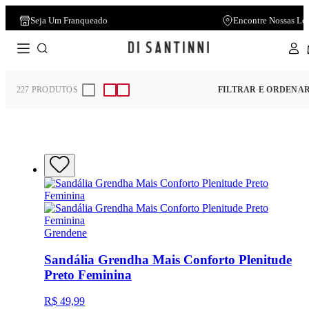
Seja Um Franqueado
Encontre Nossas Lo
Home
Feminino
Sandália
227
PRODUTOS
FILTRAR E ORDENA
Grendene
Sandália Grendha Mais Conforto Plenitude
Preto Feminina
R$ 49,99