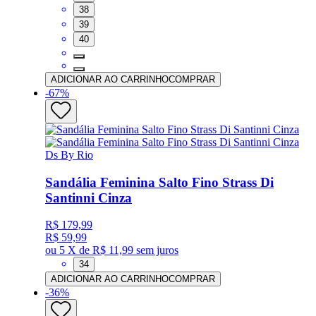
38
39
40
ADICIONAR AO CARRINHO
COMPRAR
-
67
%
Ds By Rio
Sandália Feminina Salto Fino Strass Di
Santinni Cinza
R$ 179,99
R$ 59,99
ou
5 X de R$ 11,99
sem juros
34
ADICIONAR AO CARRINHO
COMPRAR
-
36
%