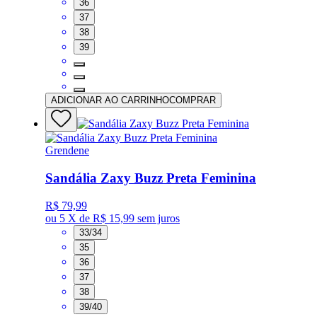
36
37
38
39
ADICIONAR AO CARRINHO
COMPRAR
Grendene
Sandália Zaxy Buzz Preta Feminina
R$ 79,99
ou
5 X de R$ 15,99
sem juros
33/34
35
36
37
38
39/40