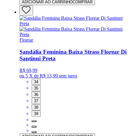
ADICIONAR AO CARRINHO
COMPRAR
Florear
Sandália Feminina Baixa Strass Florear Di
Santinni Preta
R$ 69,99
ou
5 X de R$ 13,99
sem juros
34
35
36
37
38
39