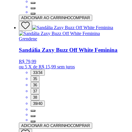
ADICIONAR AO CARRINHO
COMPRAR
Grendene
Sandália Zaxy Buzz Off White Feminina
R$ 79,99
ou
5 X de R$ 15,99
sem juros
33/34
35
36
37
38
39/40
ADICIONAR AO CARRINHO
COMPRAR