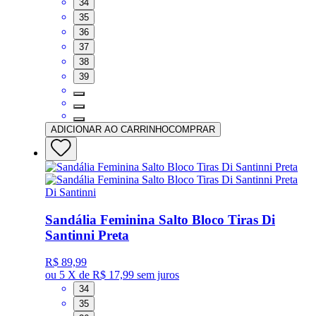
34
35
36
37
38
39
ADICIONAR AO CARRINHO
COMPRAR
Di Santinni
Sandália Feminina Salto Bloco Tiras Di
Santinni Preta
R$ 89,99
ou
5 X de R$ 17,99
sem juros
34
35