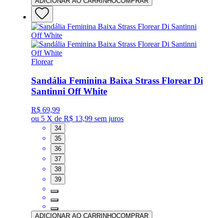
ADICIONAR AO CARRINHO
COMPRAR
Florear
Sandália Feminina Baixa Strass Florear Di
Santinni Off White
R$ 69,99
ou
5 X de R$ 13,99
sem juros
34
35
36
37
38
39
ADICIONAR AO CARRINHO
COMPRAR