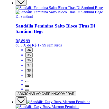
Di Santinni
Sandália Feminina Salto Bloco Tiras Di
Santinni Bege
R$ 89,99
ou
5 X de R$ 17,99
sem juros
34
35
36
37
38
39
ADICIONAR AO CARRINHO
COMPRAR