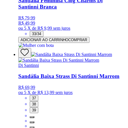
Sandália Feminina Clog Charms Di
Santinni Branca
R$ 79,99
R$ 49,99
ou
5 X de R$ 9,99
sem juros
33/34
ADICIONAR AO CARRINHO
COMPRAR
Di Santinni
Sandália Baixa Strass Di Santinni Marrom
R$ 69,99
ou
5 X de R$ 13,99
sem juros
37
38
39