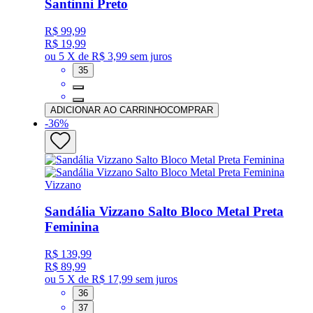
Santinni Preto
R$ 99,99
R$ 19,99
ou
5 X de R$ 3,99
sem juros
35
ADICIONAR AO CARRINHO
COMPRAR
-
36
%
Vizzano
Sandália Vizzano Salto Bloco Metal Preta
Feminina
R$ 139,99
R$ 89,99
ou
5 X de R$ 17,99
sem juros
36
37