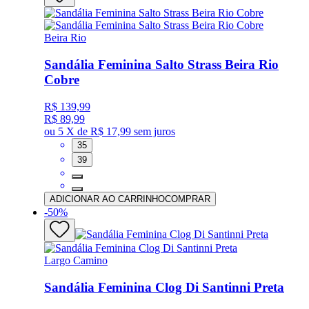
Beira Rio
Sandália Feminina Salto Strass Beira Rio
Cobre
R$ 139,99
R$ 89,99
ou
5 X de R$ 17,99
sem juros
35
39
ADICIONAR AO CARRINHO
COMPRAR
-
50
%
Largo Camino
Sandália Feminina Clog Di Santinni Preta