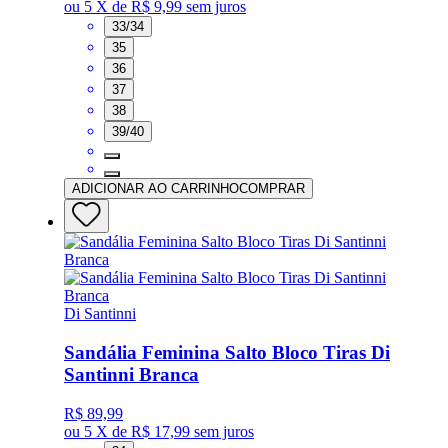
ou
5 X de R$ 9,99
sem juros
33/34
35
36
37
38
39/40
ADICIONAR AO CARRINHO
COMPRAR
Di Santinni
Sandália Feminina Salto Bloco Tiras Di
Santinni Branca
R$ 89,99
ou
5 X de R$ 17,99
sem juros