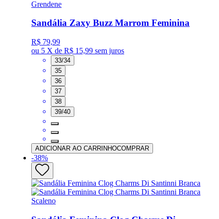
Grendene
Sandália Zaxy Buzz Marrom Feminina
R$ 79,99
ou
5 X de R$ 15,99
sem juros
33/34
35
36
37
38
39/40
ADICIONAR AO CARRINHO
COMPRAR
-
38
%
Scaleno