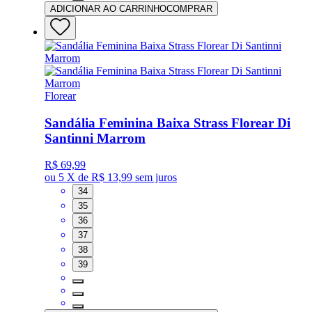
ADICIONAR AO CARRINHO
COMPRAR
Florear
Sandália Feminina Baixa Strass Florear Di
Santinni Marrom
R$ 69,99
ou
5 X de R$ 13,99
sem juros
34
35
36
37
38
39